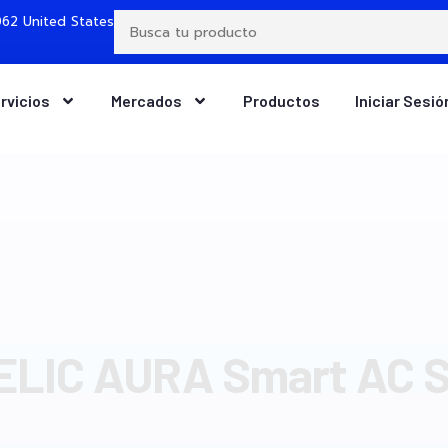
62 United States
rvicios
Mercados
Productos
Iniciar Sesió
LIC AURA Smart AC 