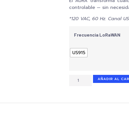
El AURA transforma cualq
controlable — sin necesid
*120 VAC, 60 Hz. Canal US
Frecuencia LoRaWAN
US915
AÑADIR AL CA