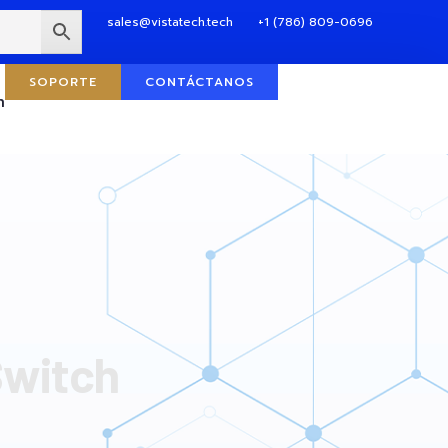
sales@vistatech.tech
+1 (786) 809-0696
SOPORTE
CONTÁCTANOS
n
Switch