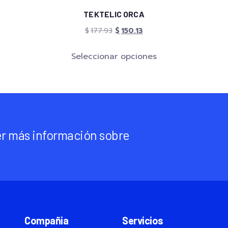
TEKTELIC ORCA
$
177.93
$
150.13
Seleccionar opciones
r más información sobre
Compañia
Servicios