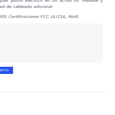
uier punto eléctrico en un activo IoT medible y
ad de cableado adicional.
915. Certificaciones FCC, UL/CUL, RoHS.
RRITO