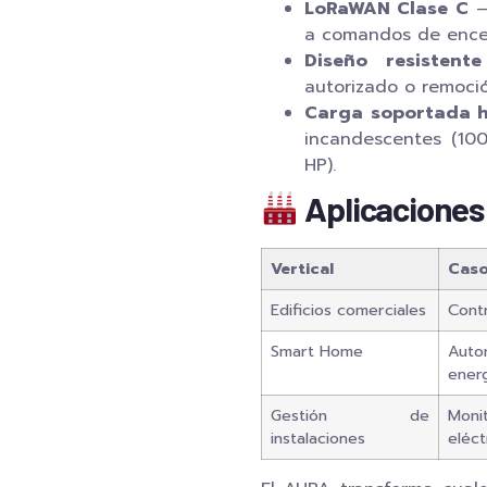
LoRaWAN Clase C
—
a comandos de enc
Diseño resistent
autorizado o remoció
Carga soportada ha
incandescentes (100
HP).
Aplicaciones
Vertical
Caso
Edificios comerciales
Contr
Smart Home
Auto
ener
Gestión de
Moni
instalaciones
eléct