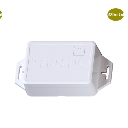
a!
¡Oferta!