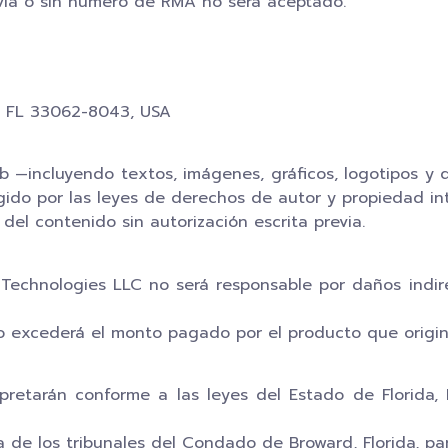
evia o sin número de RMA no será aceptado.
h, FL 33062-8043, USA
eb —incluyendo textos, imágenes, gráficos, logotipos y
ido por las leyes de derechos de autor y propiedad int
 del contenido sin autorización escrita previa.
 Technologies LLC no será responsable por daños indir
no excederá el monto pagado por el producto que origin
pretarán conforme a las leyes del Estado de Florida, E
a de los tribunales del Condado de Broward, Florida, par