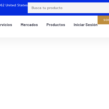
62 United States
SO
rvicios
Mercados
Productos
Iniciar Sesión
Términos y condicione