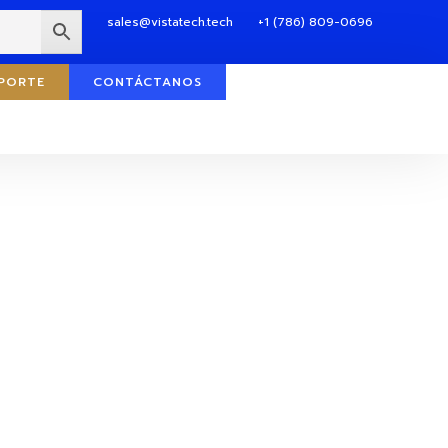
sales@vistatech.tech
+1 (786) 809-0696
PORTE
CONTÁCTANOS
s