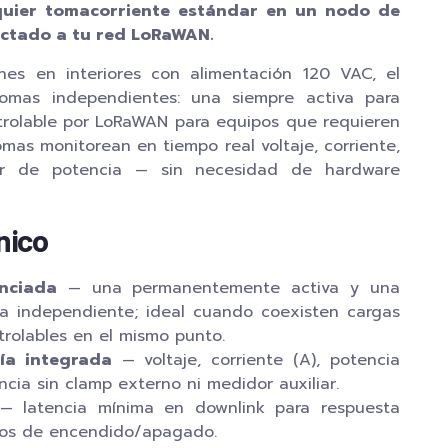
lquier tomacorriente estándar en un nodo de
ectado a tu red LoRaWAN.
ones en interiores con alimentación 120 VAC, el
mas independientes: una siempre activa para
ntrolable por LoRaWAN para equipos que requieren
mas monitorean en tiempo real voltaje, corriente,
tor de potencia — sin necesidad de hardware
nico
nciada
— una permanentemente activa y una
a independiente; ideal cuando coexisten cargas
ntrolables en el mismo punto.
ía integrada
— voltaje, corriente (A), potencia
ncia sin clamp externo ni medidor auxiliar.
 latencia mínima en downlink para respuesta
os de encendido/apagado.