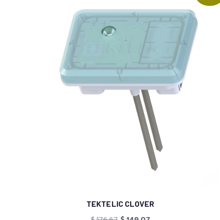
TEKTELIC CLOVER
$
176.67
$
149.07