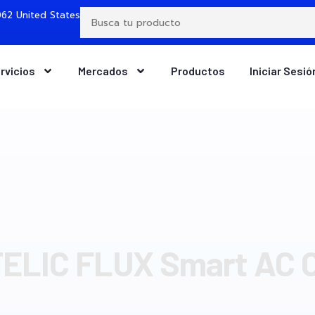
62 United States
rvicios
Mercados
Productos
Iniciar Sesió
ELIC FLUX Smart AC O