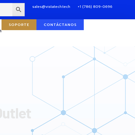
sales@vistatech.tech
+1 (786) 809-0696
SOPORTE
CONTÁCTANOS
n
utlet