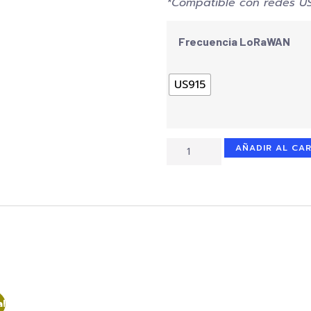
*Compatible con redes US9
Frecuencia LoRaWAN
US915
AÑADIR AL CA
a!