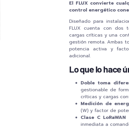
El FLUX convierte cua
control energético con
Diseñado para instalaci
FLUX cuenta con dos to
cargas críticas y una co
gestión remota. Ambas to
potencia activa y fac
adicional.
Lo que lo hace ú
Doble toma difere
gestionable de form
críticas y cargas co
Medición de energ
(W) y factor de pote
Clase C LoRaWAN
—
inmediata a comand