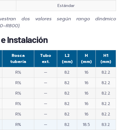
Estándar
stran dos valores según rango dinámico
00–R800).
e Instalación
Rosca
Tubo
L2
H
H1
tubería
ext.
(mm)
(mm)
(mm)
R½
—
82
16
82.2
R½
—
82
16
82.2
R½
—
82
16
82.2
R½
—
82
16
82.2
R½
—
82
16
82.2
R¾
—
82
18.5
83.2