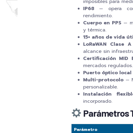
imposibles para medi
IP68
— opera comp
rendimiento.
Cuerpo en PPS
— ma
y térmica.
15+ años de vida úti
LoRaWAN Clase A 
alcance sin infraestr
Certificación MID
mercados regulados.
Puerto óptico local
Multi-protocolo
— N
personalizable.
Instalación flexibl
incorporado.
Parámetros 
Parámetro