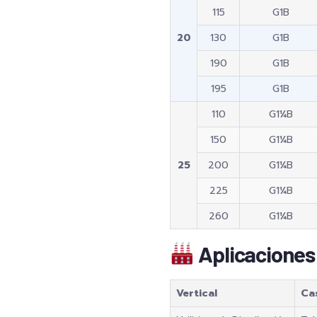
115
G1B
20
130
G1B
190
G1B
195
G1B
110
G1¼B
150
G1¼B
25
200
G1¼B
225
G1¼B
260
G1¼B
Aplicaciones
Vertical
Ca