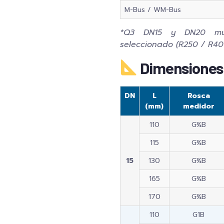
M-Bus / WM-Bus
*Q3 DN15 y DN20 mue
seleccionado (R250 / R4
Dimensiones 
DN
L
Rosca
(mm)
medidor
110
G¾B
115
G¾B
15
130
G¾B
165
G¾B
170
G¾B
110
G1B