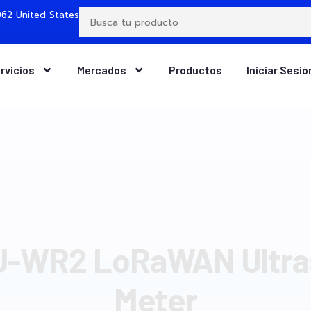
62 United States
rvicios
Mercados
Productos
Iniciar Sesió
U-WR2 LoRaWAN Ultra
Meter