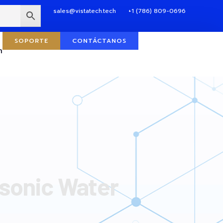
sales@vistatech.tech
+1 (786) 809-0696
SOPORTE
CONTÁCTANOS
n
sonic Water