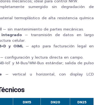
dores mecánicos; ideal para control NRW.
letamente sumergido sin degradación de
terial termoplástico de alta resistencia química
l
— sin mantenimiento de partes mecánicas.
integrado
— transmisión de datos en largo
uctura celular.
 B+D y OIML
— apto para facturación legal en
— configuración y lectura directa en campo.
B-IoT y M-Bus/WM-Bus estándar; salida de pulso
e
— vertical u horizontal, con display LCD
Técnicos
DN15
DN20
DN25