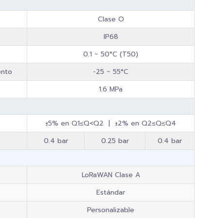
Clase O
IP68
0.1 ~ 50°C (T50)
ento
-25 ~ 55°C
1.6 MPa
±5% en Q1≤Q<Q2 | ±2% en Q2≤Q≤Q4
0.4 bar
0.25 bar
0.4 bar
LoRaWAN Clase A
Estándar
Personalizable