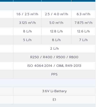
1.6 / 2.5 m³/h
2.5 / 4.0 m³/h
6.3 m³/h
3.125 m³/h
5.0 m³/h
7.875 m³/h
8 L/h
12.8 L/h
12.6 L/h
5 L/h
8 L/h
7 L/h
2 L/h
R250 / R400 / R500 / R800
ISO 4064:2014 / OIML R49-2013
PPS
3.6V Li-Battery
E1