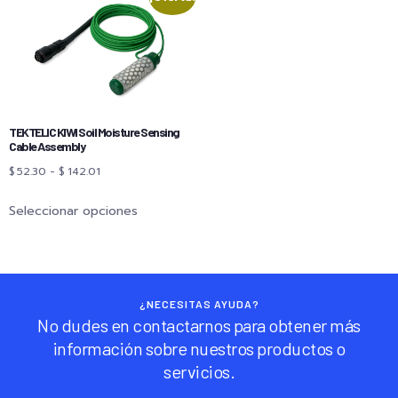
TEKTELIC KIWI Soil Moisture Sensing
Cable Assembly
$
52.30
-
$
142.01
Seleccionar opciones
¿NECESITAS AYUDA?
No dudes en contactarnos para obtener más
información sobre nuestros productos o
servicios.