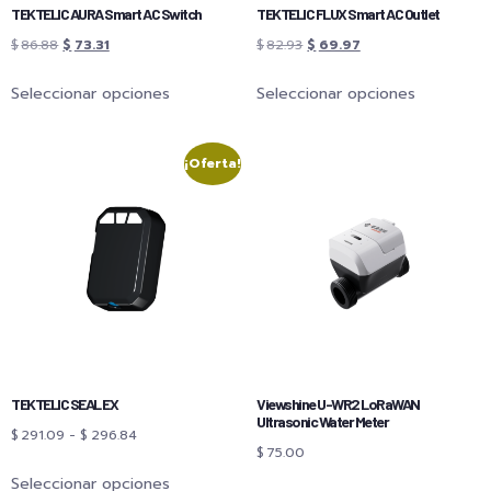
TEKTELIC AURA Smart AC Switch
TEKTELIC FLUX Smart AC Outlet
$
86.88
$
73.31
$
82.93
$
69.97
Seleccionar opciones
Seleccionar opciones
¡Oferta!
TEKTELIC SEAL EX
Viewshine U-WR2 LoRaWAN
Ultrasonic Water Meter
$
291.09
-
$
296.84
$
75.00
Seleccionar opciones