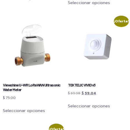
Seleccionar opciones
¡Oferta!
Viewshine U-WR LoRaWAN Ultrasonic
TEKTELIC VIVID v3
Water Meter
$
69.98
$
59.04
$
75.00
Seleccionar opciones
Seleccionar opciones
¡Oferta!