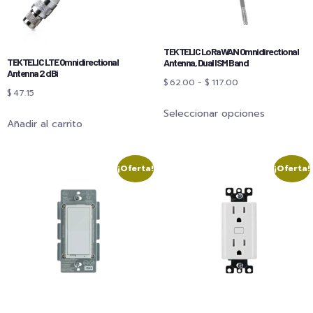
TEKTELIC LoRaWAN Omnidirectional
TEKTELIC LTE Omnidirectional
Antenna, Dual ISM Band
Antenna 2 dBi
$
62.00
-
$
117.00
$
47.15
Seleccionar opciones
Añadir al carrito
¡Oferta!
¡Oferta!