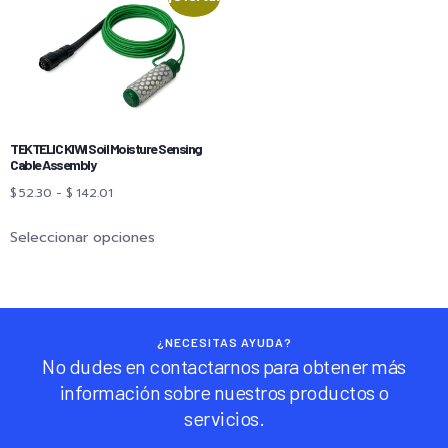
TEKTELIC KIWI Soil Moisture Sensing
Cable Assembly
$
52.30
-
$
142.01
Seleccionar opciones
¿NECESITAS AYUDA?
No dudes en contactarnos para obtener más
información sobre nuestros productos o
servicios.