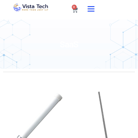
0
SaaS