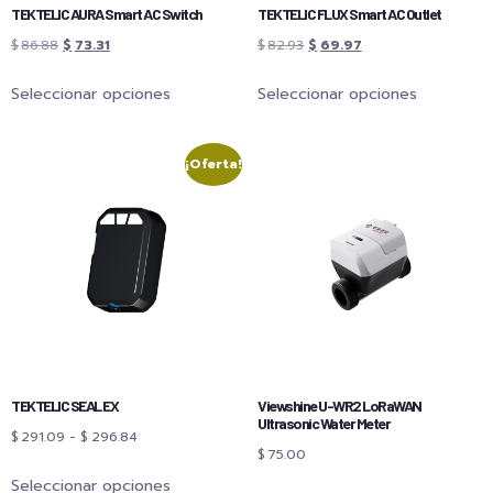
TEKTELIC AURA Smart AC Switch
TEKTELIC FLUX Smart AC Outlet
$
86.88
$
73.31
$
82.93
$
69.97
Seleccionar opciones
Seleccionar opciones
¡Oferta!
TEKTELIC SEAL EX
Viewshine U-WR2 LoRaWAN
Ultrasonic Water Meter
$
291.09
-
$
296.84
$
75.00
Seleccionar opciones