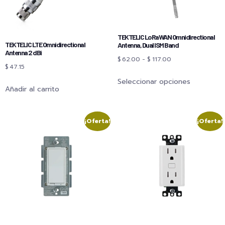
TEKTELIC LoRaWAN Omnidirectional
TEKTELIC LTE Omnidirectional
Antenna, Dual ISM Band
Antenna 2 dBi
$
62.00
-
$
117.00
$
47.15
Seleccionar opciones
Añadir al carrito
¡Oferta!
¡Oferta!