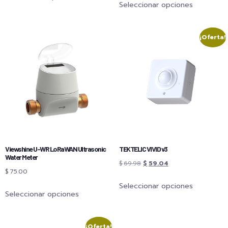
Seleccionar opciones
¡Oferta!
Viewshine U-WR LoRaWAN Ultrasonic
TEKTELIC VIVID v3
Water Meter
$
69.98
$
59.04
$
75.00
Seleccionar opciones
Seleccionar opciones
¡Oferta!