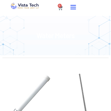
0
Water Meters