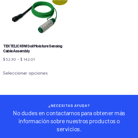
TEKTELIC KIWI Soil Moisture Sensing
Cable Assembly
$
52.30
-
$
142.01
Seleccionar opciones
¿NECESITAS AYUDA?
No dudes en contactarnos para obtener más
información sobre nuestros productos o
servicios.