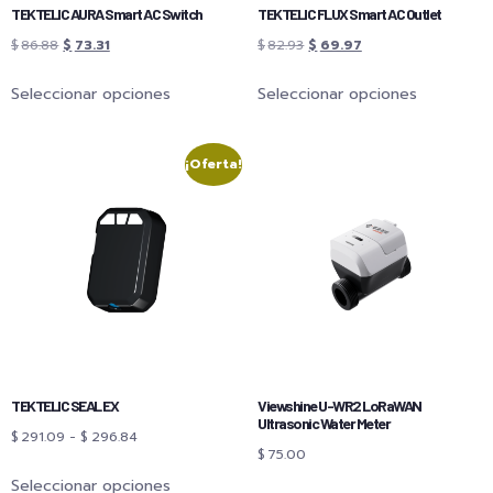
TEKTELIC AURA Smart AC Switch
TEKTELIC FLUX Smart AC Outlet
$
86.88
$
73.31
$
82.93
$
69.97
Seleccionar opciones
Seleccionar opciones
¡Oferta!
TEKTELIC SEAL EX
Viewshine U-WR2 LoRaWAN
Ultrasonic Water Meter
$
291.09
-
$
296.84
$
75.00
Seleccionar opciones