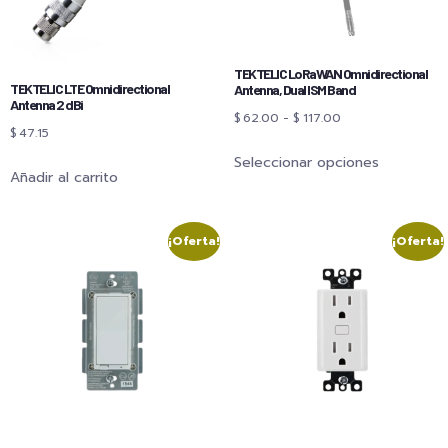
TEKTELIC LoRaWAN Omnidirectional
TEKTELIC LTE Omnidirectional
Antenna, Dual ISM Band
Antenna 2 dBi
$
62.00
-
$
117.00
$
47.15
Seleccionar opciones
Añadir al carrito
¡Oferta!
¡Oferta!