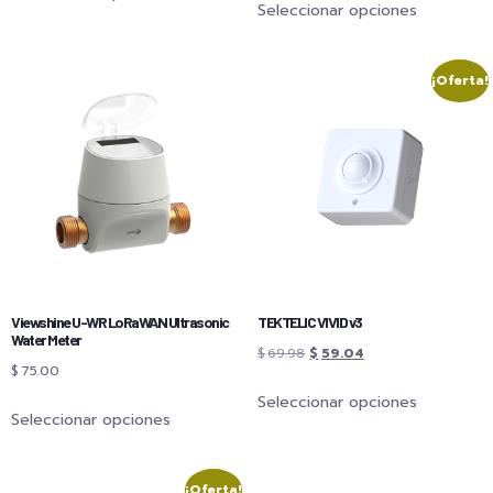
Seleccionar opciones
¡Oferta!
Viewshine U-WR LoRaWAN Ultrasonic
TEKTELIC VIVID v3
Water Meter
$
69.98
$
59.04
$
75.00
Seleccionar opciones
Seleccionar opciones
¡Oferta!